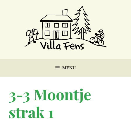
Ga
naar
de
inhoud
MENU
3-3 Moontje
strak 1