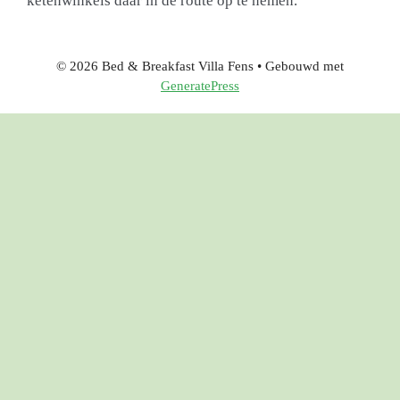
ketenwinkels daar in de route op te nemen.
© 2026 Bed & Breakfast Villa Fens
• Gebouwd met
GeneratePress