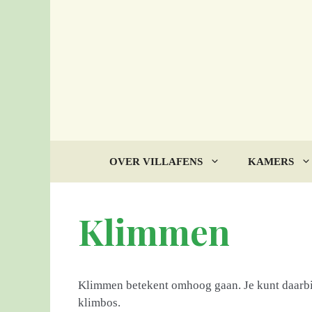
Ga
naar
de
inhoud
OVER VILLAFENS
KAMERS
Klimmen
Klimmen betekent omhoog gaan. Je kunt daarbij 
klimbos.