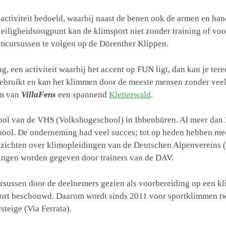
activiteit bedoeld, waarbij naast de benen ook de armen en ha
 veiligheidsoogpunt kan de klimsport niet zonder training of vo
mcursussen te volgen op de Dörenther Klippen.
g, een activiteit waarbij het accent op FUN ligt, dan kan je ter
ebruikt en kan het klimmen door de meeste mensen zonder vee
km van
VillaFens
een spannend
Kletterwald
.
chool van de VHS (Volkshogeschool) in Ibbenbüren. Al meer dan
ol. De onderneming had veel succes; tot op heden hebben meer
zichten over klimopleidingen van de Deutschen Alpenvereins (
dingen worden gegeven door trainers van de DAV.
ursussen door de deelnemers gezien als voorbereiding op een k
 sport beschouwd. Daarom wordt sinds 2011 voor sportklimmen 
steige (Via Ferrata).