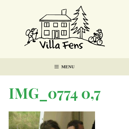
Ga
naar
de
inhoud
MENU
IMG_0774 0,7