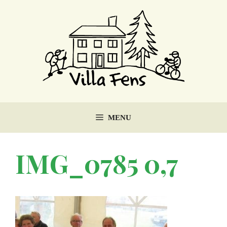
Ga
naar
de
inhoud
MENU
IMG_0785 0,7