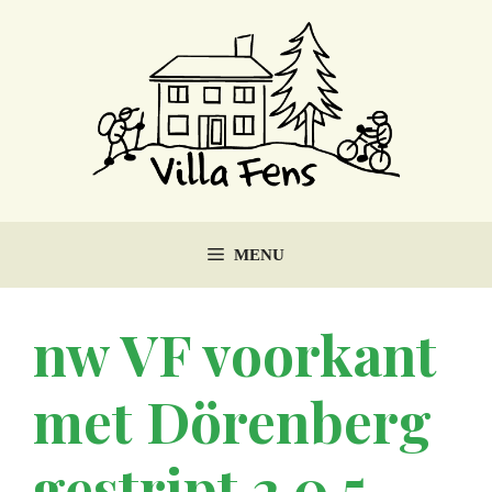
Ga
naar
de
inhoud
MENU
nw VF voorkant
met Dörenberg
gestript 2 0,5