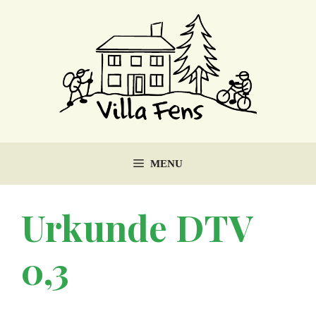
Ga
naar
de
inhoud
MENU
Urkunde DTV
0,3