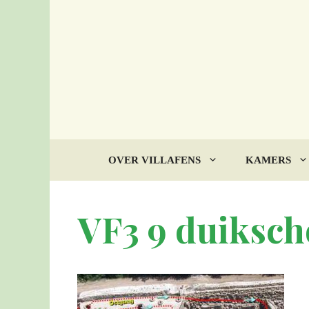
Ga
naar
de
inhoud
OVER VILLAFENS
KAMERS
VF3 9 duikscho