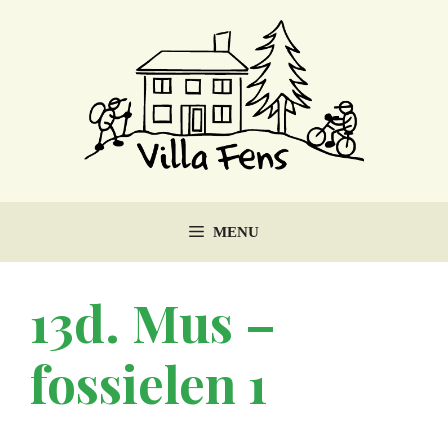
Ga
naar
de
inhoud
MENU
13d. Mus –
fossielen 1