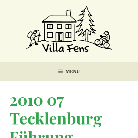
Ga
naar
de
inhoud
MENU
2010 07
Tecklenburg
Führung